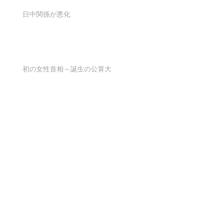
日中関係が悪化
初の女性首相～誕生の公算大
米国FRBが利下げを実施
Archive
2026年6月
（1）
1件の記事
2026年5月
（1）
1件の記事
2026年4月
（1）
1件の記事