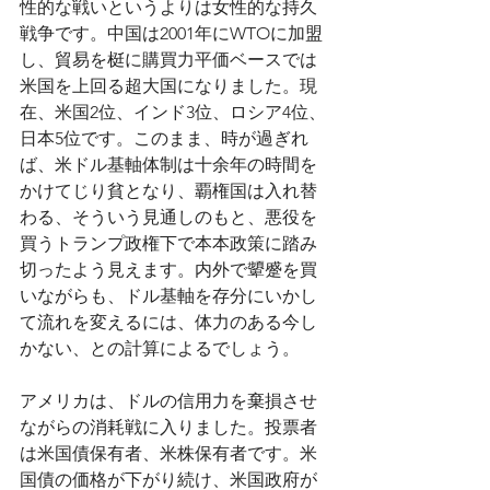
性的な戦いというよりは女性的な持久
戦争です。中国は2001年にWTOに加盟
し、貿易を梃に購買力平価ベースでは
米国を上回る超大国になりました。現
在、米国2位、インド3位、ロシア4位、
日本5位です。このまま、時が過ぎれ
ば、米ドル基軸体制は十余年の時間を
かけてじり貧となり、覇権国は入れ替
わる、そういう見通しのもと、悪役を
買うトランプ政権下で本本政策に踏み
切ったよう見えます。内外で顰蹙を買
いながらも、ドル基軸を存分にいかし
て流れを変えるには、体力のある今し
かない、との計算によるでしょう。
アメリカは、ドルの信用力を棄損させ
ながらの消耗戦に入りました。投票者
は米国債保有者、米株保有者です。米
国債の価格が下がり続け、米国政府が