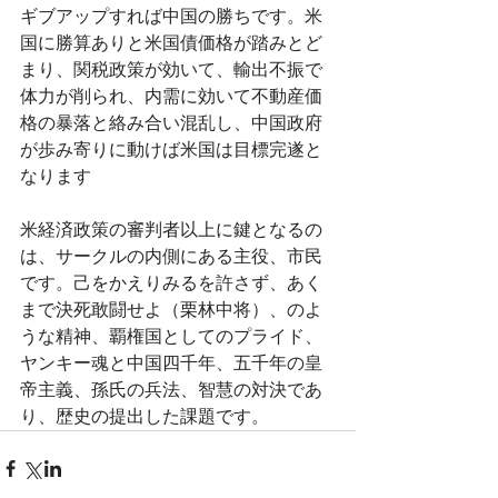
ギブアップすれば中国の勝ちです。米
国に勝算ありと米国債価格が踏みとど
まり、関税政策が効いて、輸出不振で
体力が削られ、内需に効いて不動産価
格の暴落と絡み合い混乱し、中国政府
が歩み寄りに動けば米国は目標完遂と
なります
米経済政策の審判者以上に鍵となるの
は、サークルの内側にある主役、市民
です。己をかえりみるを許さず、あく
まで決死敢闘せよ（栗林中将）、のよ
うな精神、覇権国としてのプライド、
ヤンキー魂と中国四千年、五千年の皇
帝主義、孫氏の兵法、智慧の対決であ
り、歴史の提出した課題です。