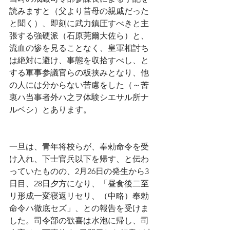
読みますと（父より昔母の親戚だった
と聞く）、即刻に武力鎮圧すべきと主
張する強硬派（石原莞爾大佐ら）と、
流血の惨を見ることなく、皇軍相討ち
は絶対に避け、事態を収拾すべし、と
する軍事参議官らの板挟みとなり、他
の人には分からない苦慮をした（～苦
衷ハ当事者外ハ之ヲ体験シエサル所ナ
ルベシ）とあります。
一旦は、青年将校らが、奉勅命令を受
け入れ、下士官兵以下を帰す、と伝わ
っていたものの、2月26日の発生から3
日目、28日夕方になり、「昼食後二至
リ形成一変寝返リセリ、（中略）奉勅
命令ハ徹底セズ」、との報告を受けま
した。司令部の歓喜は水泡に帰し、司