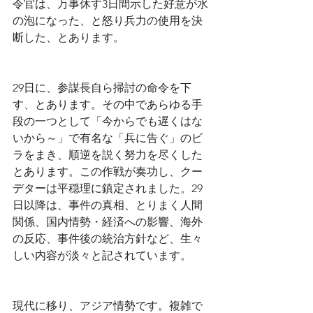
令官は、万事休す3日間示した好意が水
の泡になった、と怒り兵力の使用を決
断した、とあります。
29日に、参謀長自ら掃討の命令を下
す、とあります。その中であらゆる手
段の一つとして「今からでも遅くはな
いから～」で有名な「兵に告ぐ」のビ
ラをまき、順逆を説く努力を尽くした
とあります。この作戦が奏功し、クー
デターは平穏理に鎮定されました。29
日以降は、事件の真相、とりまく人間
関係、国内情勢・経済への影響、海外
の反応、事件後の統治方針など、生々
しい内容が淡々と記されています。
現代に移り、アジア情勢です。複雑で