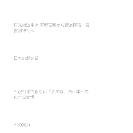
日光街道歩き 宇都宮駅から徳次郎宿・智
賀都神社へ
日本の製造業
AIが到達できない「大局観」の正体～内生
化する覚悟
AIの実力