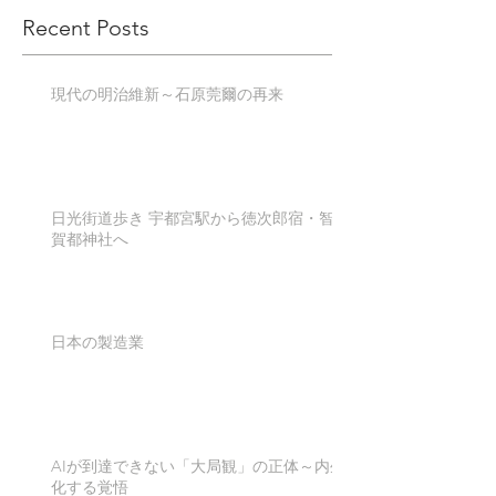
Recent Posts
現代の明治維新～石原莞爾の再来
日光街道歩き 宇都宮駅から徳次郎宿・智
賀都神社へ
日本の製造業
AIが到達できない「大局観」の正体～内生
化する覚悟