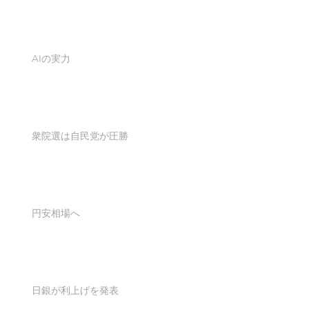
AIの実力
衆院選は自民党が圧勝
円安相場へ
日銀が利上げを発表