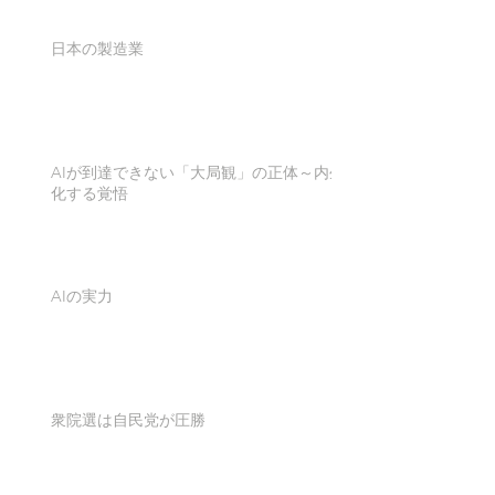
日本の製造業
AIが到達できない「大局観」の正体～内生
化する覚悟
AIの実力
衆院選は自民党が圧勝